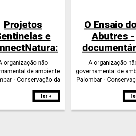
Projetos
O Ensaio d
entinelas e
Abutres -
nnectNatura:
documentár
retomadas
para escol
A organização não
A organização nã
tividades de
rnamental de ambiente
governamental de amb
mbar - Conservação da
Palombar - Conservaç
nsibilização e
reza e do Património
Natureza e do Patri
educação
Rural retomou as
Rural, em conjunto c
ler +
le
mbiental nas
vidades previstas nos
companhia Peripéc
ramas Educativos dos
Teatro, produziu 
escolas
etos Sentinelas - Rede
documentário de
e Monitorização de
sensibilização ambie