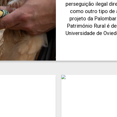
perseguição ilegal di
como outro tipo de
projeto da Palombar
Património Rural é d
Universidade de Ovie
Salvaje, ambas em Esp
Ambiental e da Vi