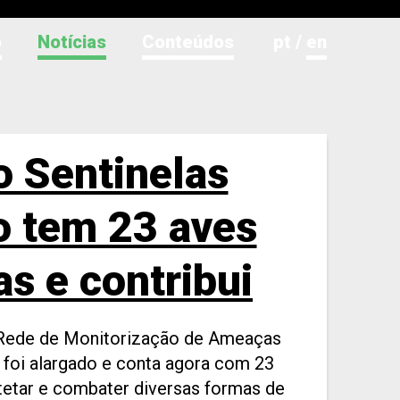
o
Notícias
Conteúdos
pt
/
en
o Sentinelas
o tem 23 aves
s e contribui
Plano de Ação
- Rede de Monitorização de Ameaças
e foi alargado e conta agora com 23
s Necrófagas
etar e combater diversas formas de