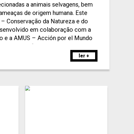
recionadas a animais selvagens, bem
 ameaças de origem humana. Este
 – Conservação da Natureza e do
esenvolvido em colaboração com a
do e a AMUS – Acción por el Mundo
anha, e tem financiamento do Fundo
ridia – Conservation in Action.
ler +