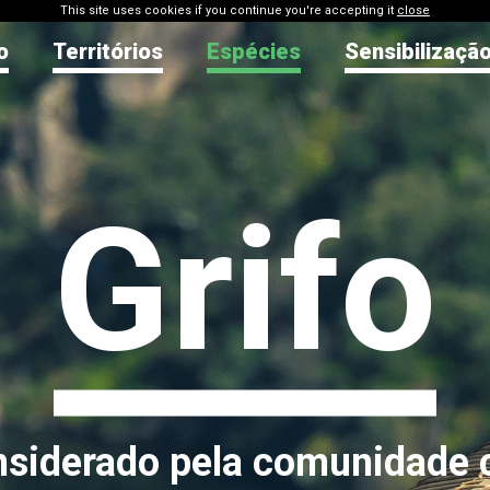
This site uses cookies if you continue you're accepting it
close
o
Territórios
Espécies
Sensibilizaçã
Grifo
nsiderado pela comunidade 