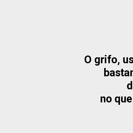
O grifo, u
basta
d
no que