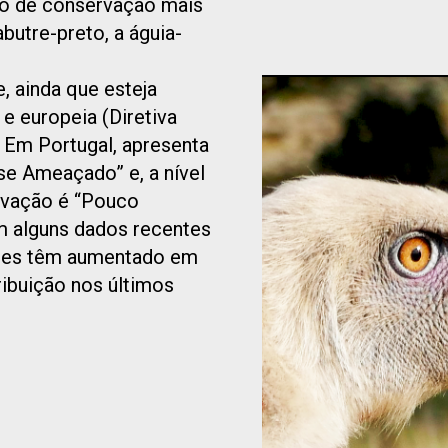
to de conservação mais
abutre-preto, a águia-
, ainda que esteja
 e europeia (Diretiva
 Em Portugal, apresenta
e Ameaçado” e, a nível
rvação é “Pouco
m alguns dados recentes
ções têm aumentado em
ribuição nos últimos