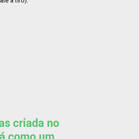
ate a tiro).
as criada no
ará como um