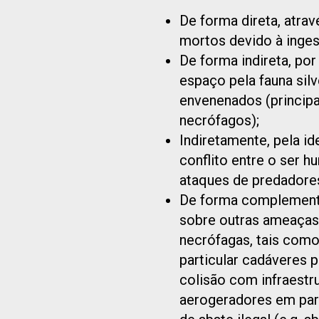
De forma direta, atrav
mortos devido à inges
De forma indireta, po
espaço pela fauna sil
envenenados (princip
necrófagos);
Indiretamente, pela id
conflito entre o ser hu
ataques de predadores
De forma complementar
sobre outras ameaças
necrófagas, tais como
particular cadáveres 
colisão com infraestru
aerogeradores em par