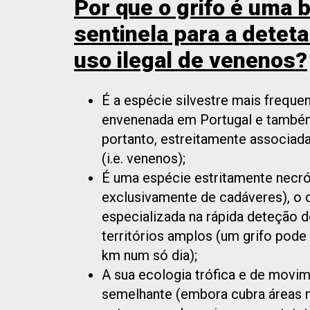
Por que o grifo é uma 
sentinela para a deteta
uso ilegal de venenos?
É a espécie silvestre mais freque
envenenada em Portugal e també
portanto, estreitamente associad
(i.e. venenos);
É uma espécie estritamente necróf
exclusivamente de cadáveres), o 
especializada na rápida deteção 
territórios amplos (um grifo pode
km num só dia);
A sua ecologia trófica e de movi
semelhante (embora cubra áreas m