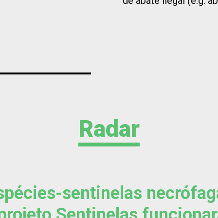
de abate ilegal (e.g. ab
Radar
spécies-sentinelas necrófag
projeto Sentinelas funcion