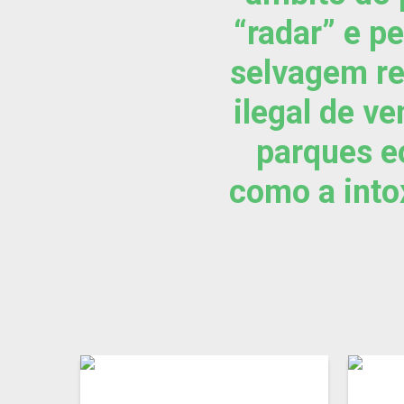
“radar” e p
selvagem re
ilegal de v
parques eó
como a into