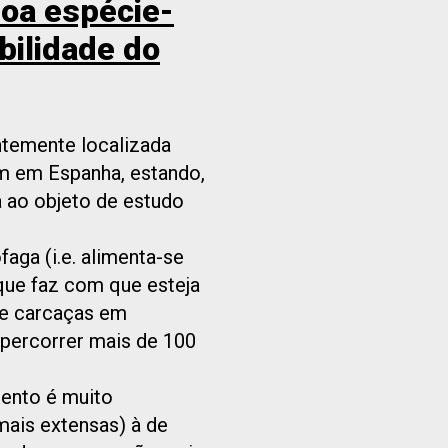
boa espécie-
bilidade do
ntemente localizada
m em Espanha, estando,
a ao objeto de estudo
aga (i.e. alimenta-se
que faz com que esteja
de carcaças em
 percorrer mais de 100
mento é muito
ais extensas) à de