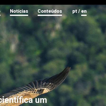
o
Notícias
Conteúdos
pt
/
en
científica um