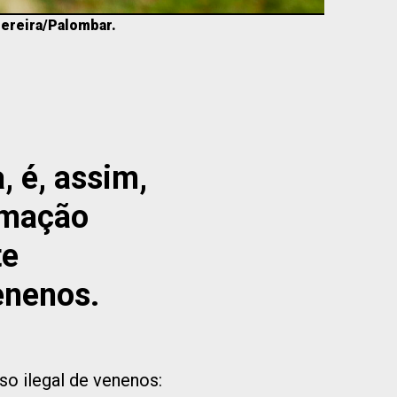
Pereira/Palombar.
, é, assim,
rmação
te
enenos.
so ilegal de venenos: