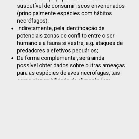
suscetível de consumir iscos envenenados
(principalmente espécies com hábitos
necrófagos);
Indiretamente, pela identificação de
potenciais zonas de conflito entre o ser
humano e a fauna silvestre, e.g. ataques de
predadores a efetivos pecuários;
De forma complementar, será ainda
possível obter dados sobre outras ameaças
para as espécies de aves necrófagas, tais
como disponibilidade de alimento (em
particular cadáveres procedentes da
pecuária extensiva), colisão com
infraestruturas (linhas elétricas ou
aerogeradores em parques eólicos) e/ou
outras formas de abate ilegal (e.g. abate a
tiro).