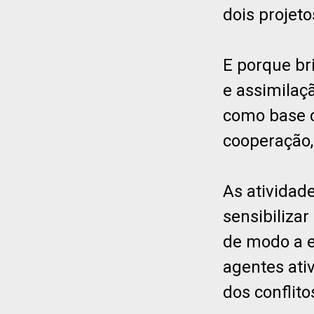
dois projeto
E porque b
e assimilaç
como base c
cooperação, 
As atividad
sensibiliza
de modo a e
agentes ati
dos conflit