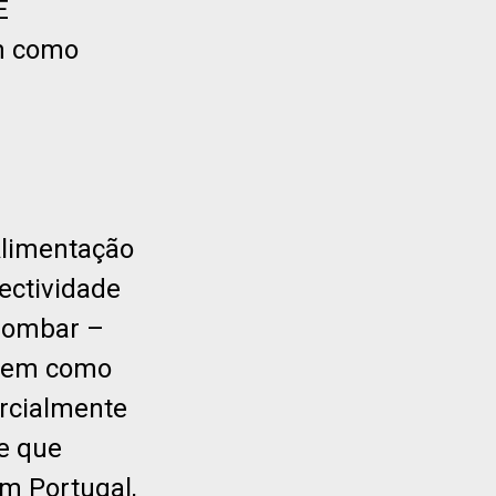
É
em como
Alimentação
ectividade
alombar –
 tem como
arcialmente
e que
m Portugal,