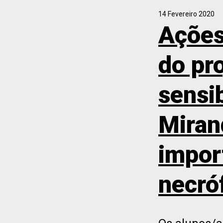
14 Fevereiro 2020
Ações
do pr
sensi
Miran
impor
necró