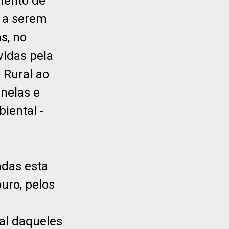
mento de
 a serem
s, no
vidas pela
 Rural ao
inelas e
iental -
adas esta
uro, pelos
al daqueles