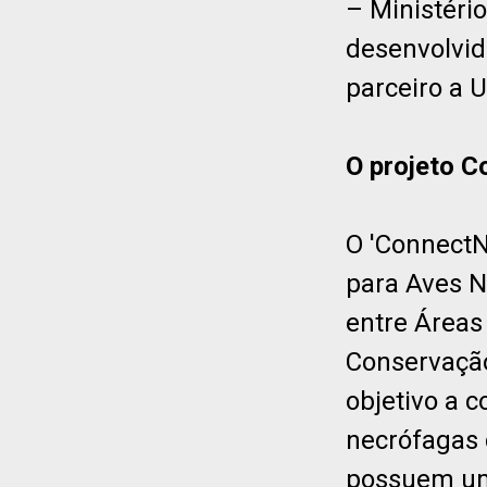
– Ministéri
desenvolvid
parceiro a 
O projeto 
O 'Connect
para Aves N
entre Áreas
Conservação
objetivo a 
necrófagas 
possuem um 