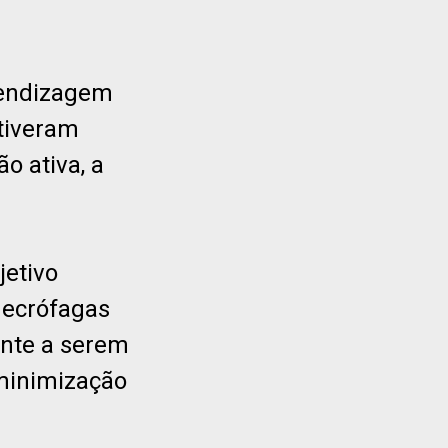
rendizagem
 tiveram
o ativa, a
jetivo
necrófagas
ente a serem
 minimização