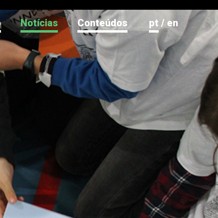
o
Notícias
Conteúdos
pt
/
en