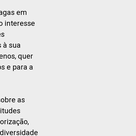
fagas em
o interesse
es
 à sua
enos, quer
s e para a
sobre as
titudes
orização,
odiversidade