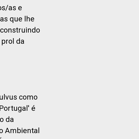
os/as e
as que lhe
 construindo
 prol da
fulvus como
Portugal' é
o da
do Ambiental