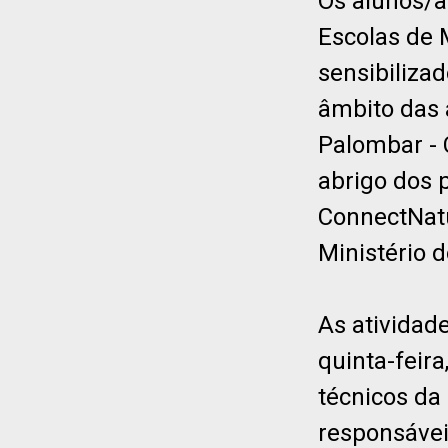
Os alunos/a
Escolas de 
sensibiliza
âmbito das 
Palombar - 
abrigo dos 
ConnectNatu
Ministério 
As atividad
quinta-feira
técnicos da
responsáve