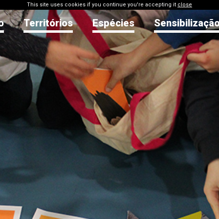
This site uses cookies if you continue you're accepting it
close
o
Territórios
Espécies
Sensibilizaçã