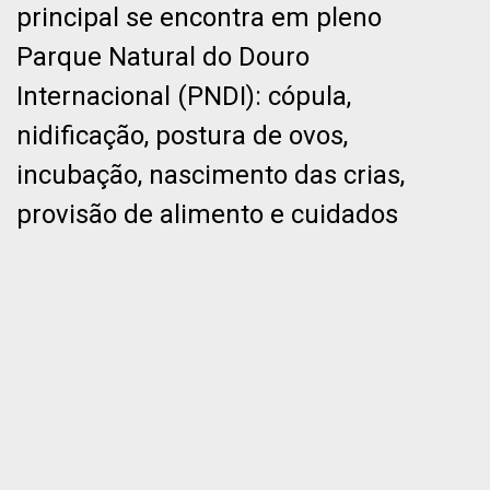
principal se encontra em pleno
Parque Natural do Douro
Internacional (PNDI): cópula,
nidificação, postura de ovos,
incubação, nascimento das crias,
provisão de alimento e cuidados
com os descendentes e defesa
do território.
A equipa do projeto Sentinelas -
Rede de Monitorização de
Ameaças para a Fauna Silvestre
teve a oportunidade de captar